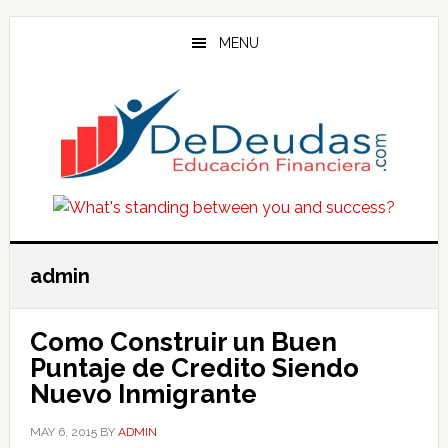
Skip
Skip
Skip
to
to
to
MENU
main
primary
footer
content
sidebar
admin
Como Construir un Buen
Puntaje de Credito Siendo
Nuevo Inmigrante
MAY 6, 2015
BY
ADMIN