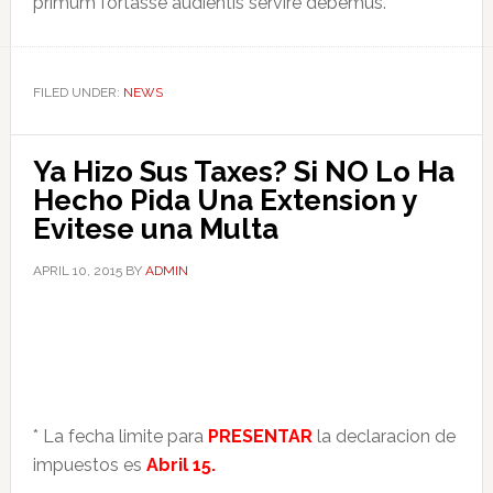
primum fortasse audientis servire debemus.
FILED UNDER:
NEWS
Ya Hizo Sus Taxes? Si NO Lo Ha
Hecho Pida Una Extension y
Evitese una Multa
APRIL 10, 2015
BY
ADMIN
* La fecha limite para
PRESENTAR
la declaracion de
impuestos es
Abril 15.