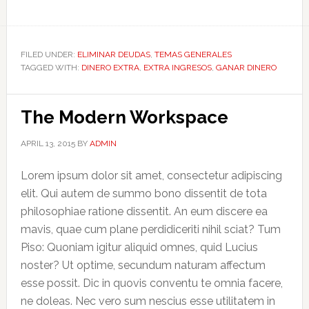
FILED UNDER:
ELIMINAR DEUDAS
,
TEMAS GENERALES
TAGGED WITH:
DINERO EXTRA
,
EXTRA INGRESOS
,
GANAR DINERO
The Modern Workspace
APRIL 13, 2015
BY
ADMIN
Lorem ipsum dolor sit amet, consectetur adipiscing
elit. Qui autem de summo bono dissentit de tota
philosophiae ratione dissentit. An eum discere ea
mavis, quae cum plane perdidiceriti nihil sciat? Tum
Piso: Quoniam igitur aliquid omnes, quid Lucius
noster? Ut optime, secundum naturam affectum
esse possit. Dic in quovis conventu te omnia facere,
ne doleas. Nec vero sum nescius esse utilitatem in