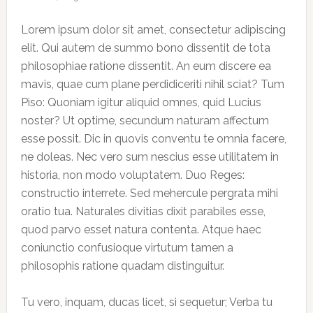
Lorem ipsum dolor sit amet, consectetur adipiscing
elit. Qui autem de summo bono dissentit de tota
philosophiae ratione dissentit. An eum discere ea
mavis, quae cum plane perdidiceriti nihil sciat? Tum
Piso: Quoniam igitur aliquid omnes, quid Lucius
noster? Ut optime, secundum naturam affectum
esse possit. Dic in quovis conventu te omnia facere,
ne doleas. Nec vero sum nescius esse utilitatem in
historia, non modo voluptatem. Duo Reges:
constructio interrete. Sed mehercule pergrata mihi
oratio tua. Naturales divitias dixit parabiles esse,
quod parvo esset natura contenta. Atque haec
coniunctio confusioque virtutum tamen a
philosophis ratione quadam distinguitur.
Tu vero, inquam, ducas licet, si sequetur; Verba tu