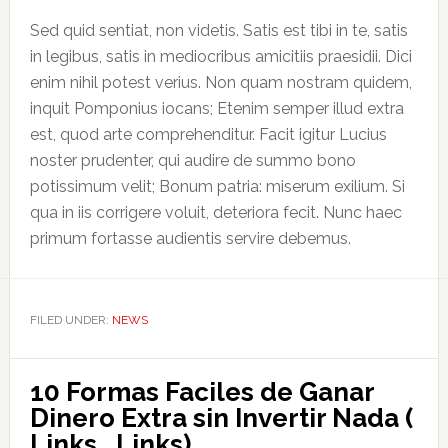
Sed quid sentiat, non videtis. Satis est tibi in te, satis
in legibus, satis in mediocribus amicitiis praesidii. Dici
enim nihil potest verius. Non quam nostram quidem,
inquit Pomponius iocans; Etenim semper illud extra
est, quod arte comprehenditur. Facit igitur Lucius
noster prudenter, qui audire de summo bono
potissimum velit; Bonum patria: miserum exilium. Si
qua in iis corrigere voluit, deteriora fecit. Nunc haec
primum fortasse audientis servire debemus.
FILED UNDER:
NEWS
10 Formas Faciles de Ganar
Dinero Extra sin Invertir Nada (
Links , Links)