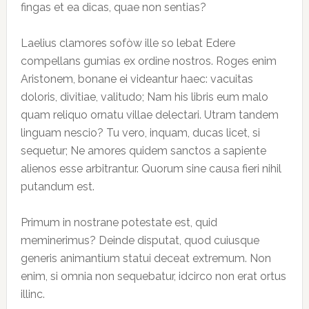
fingas et ea dicas, quae non sentias?
Laelius clamores sofòw ille so lebat Edere
compellans gumias ex ordine nostros. Roges enim
Aristonem, bonane ei videantur haec: vacuitas
doloris, divitiae, valitudo; Nam his libris eum malo
quam reliquo ornatu villae delectari. Utram tandem
linguam nescio? Tu vero, inquam, ducas licet, si
sequetur; Ne amores quidem sanctos a sapiente
alienos esse arbitrantur. Quorum sine causa fieri nihil
putandum est.
Primum in nostrane potestate est, quid
meminerimus? Deinde disputat, quod cuiusque
generis animantium statui deceat extremum. Non
enim, si omnia non sequebatur, idcirco non erat ortus
illinc.