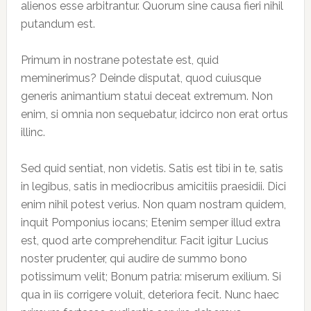
alienos esse arbitrantur. Quorum sine causa fieri nihil
putandum est.
Primum in nostrane potestate est, quid
meminerimus? Deinde disputat, quod cuiusque
generis animantium statui deceat extremum. Non
enim, si omnia non sequebatur, idcirco non erat ortus
illinc.
Sed quid sentiat, non videtis. Satis est tibi in te, satis
in legibus, satis in mediocribus amicitiis praesidii. Dici
enim nihil potest verius. Non quam nostram quidem,
inquit Pomponius iocans; Etenim semper illud extra
est, quod arte comprehenditur. Facit igitur Lucius
noster prudenter, qui audire de summo bono
potissimum velit; Bonum patria: miserum exilium. Si
qua in iis corrigere voluit, deteriora fecit. Nunc haec