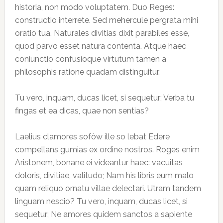
historia, non modo voluptatem. Duo Reges:
constructio interrete. Sed mehercule pergrata mihi
oratio tua. Naturales divitias dixit parabiles esse,
quod parvo esset natura contenta. Atque haec
coniunctio confusioque virtutum tamen a
philosophis ratione quadam distinguitur.
Tu vero, inquam, ducas licet, si sequetur; Verba tu
fingas et ea dicas, quae non sentias?
Laelius clamores sofòw ille so lebat Edere
compellans gumias ex ordine nostros. Roges enim
Aristonem, bonane ei videantur haec: vacuitas
doloris, divitiae, valitudo; Nam his libris eum malo
quam reliquo ornatu villae delectari. Utram tandem
linguam nescio? Tu vero, inquam, ducas licet, si
sequetur; Ne amores quidem sanctos a sapiente