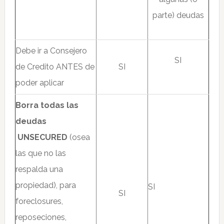
parte) deudas
Debe ir a Consejero
SI
de Credito ANTES de
SI
poder aplicar
Borra todas las
deudas
UNSECURED
(osea
las que no las
respalda una
propiedad), para
SI
SI
foreclosures,
reposeciones,