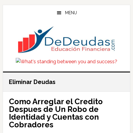
Skip
Skip
Skip
to
to
to
MENU
main
primary
footer
content
sidebar
Eliminar Deudas
Como Arreglar el Credito
Despues de Un Robo de
Identidad y Cuentas con
Cobradores