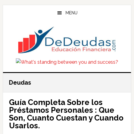
Skip
Skip
Skip
to
to
to
MENU
main
primary
footer
content
sidebar
Deudas
Guía Completa Sobre los
Préstamos Personales : Que
Son, Cuanto Cuestan y Cuando
Usarlos.