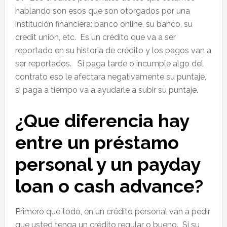
hablando son esos que son otorgados por una
institución financiera: banco online, su banco, su
credit unión, etc. Es un crédito que va a ser
reportado en su historia de crédito y los pagos van a
ser reportados. Si paga tarde o incumple algo del
contrato eso le afectara negativamente su puntaje,
si paga a tiempo va a ayudarle a subir su puntaje.
¿Que diferencia hay
entre un préstamo
personal y un payday
loan o cash advance?
Primero que todo, en un crédito personal van a pedir
que usted tenga un crédito regular o bueno. Si su