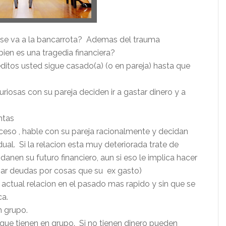
e se va a la bancarrota? Ademas del trauma
ien es una tragedia financiera?
editos usted sigue casado(a) (o en pareja) hasta que
riosas con su pareja deciden ir a gastar dinero y a
ntas
oceso , hable con su pareja racionalmente y decidan
ual. Si la relacion esta muy deteriorada trate de
anen su futuro financiero, aun si eso le implica hacer
gar deudas por cosas que su ex gasto)
 actual relacion en el pasado mas rapido y sin que se
ca.
n grupo.
 que tienen en grupo. Si no tienen dinero pueden