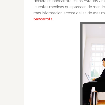
declara en bancarrota en los Estados Un
cuentas medicas que parecen de mentira; 
mas informacion acerca de las deudas me
bancarrota
…