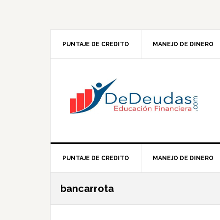
Skip
Skip
Skip
Skip
to
to
to
to
primary
main
primary
footer
navigation
content
sidebar
PUNTAJE DE CREDITO
MANEJO DE DINERO
PUNTAJE DE CREDITO
MANEJO DE DINERO
bancarrota