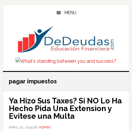
Skip
Skip
Skip
to
to
to
MENU
main
primary
footer
content
sidebar
pagar impuestos
Ya Hizo Sus Taxes? Si NO Lo Ha
Hecho Pida Una Extension y
Evitese una Multa
APRIL 10, 2015
BY
ADMIN