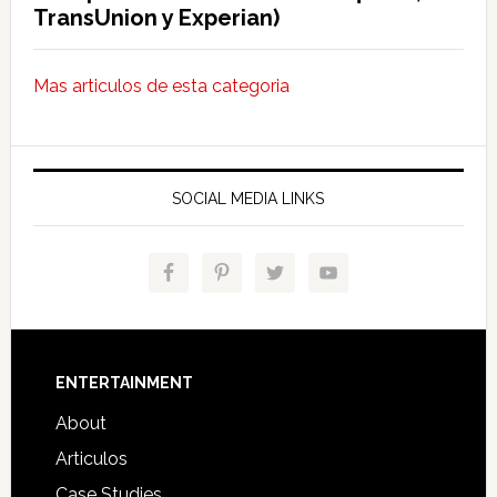
TransUnion y Experian)
Mas articulos de esta categoria
SOCIAL MEDIA LINKS
Footer
ENTERTAINMENT
About
Articulos
Case Studies