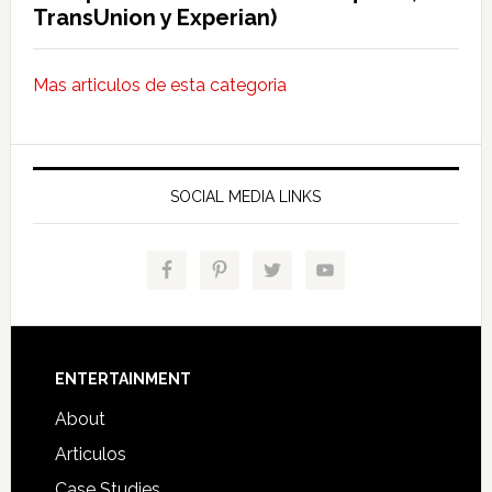
TransUnion y Experian)
Mas articulos de esta categoria
SOCIAL MEDIA LINKS
Footer
ENTERTAINMENT
About
Articulos
Case Studies