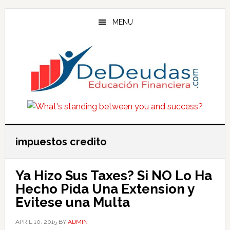
Skip
Skip
Skip
to
to
to
MENU
main
primary
footer
content
sidebar
impuestos credito
Ya Hizo Sus Taxes? Si NO Lo Ha
Hecho Pida Una Extension y
Evitese una Multa
APRIL 10, 2015
BY
ADMIN