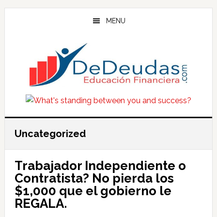
Skip
Skip
Skip
to
to
to
MENU
main
primary
footer
content
sidebar
Uncategorized
Trabajador Independiente o
Contratista? No pierda los
$1,000 que el gobierno le
REGALA.