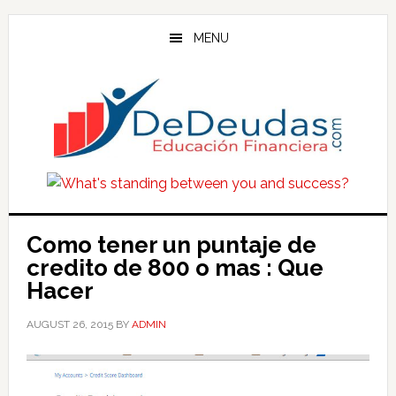
Skip
Skip
Skip
to
to
to
MENU
main
primary
footer
content
sidebar
Como tener un puntaje de
credito de 800 o mas : Que
Hacer
AUGUST 26, 2015
BY
ADMIN