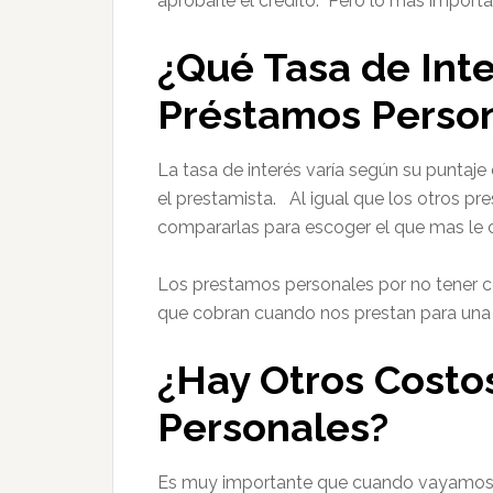
aprobarle el crédito. Pero lo más importan
¿Qué Tasa de Int
Préstamos Perso
La tasa de interés varía según su puntaj
el prestamista. Al igual que los otros pr
compararlas para escoger el que mas le 
Los prestamos personales por no tener col
que cobran cuando nos prestan para una c
¿Hay Otros Costo
Personales?
Es muy importante que cuando vayamos 