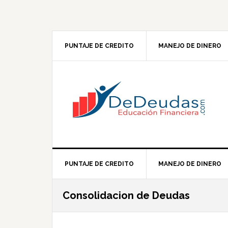
Skip
Skip
Skip
Skip
to
to
to
to
primary
main
primary
footer
navigation
content
sidebar
PUNTAJE DE CREDITO
MANEJO DE DINERO
PUNTAJE DE CREDITO
MANEJO DE DINERO
Consolidacion de Deudas