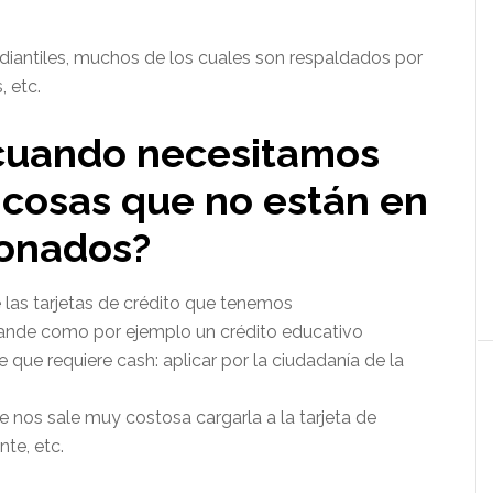
tudiantiles, muchos de los cuales son respaldados por
 etc.
 cuando necesitamos
 cosas que no están en
ionados?
 las tarjetas de crédito que tenemos
rande como por ejemplo un crédito educativo
ue requiere cash: aplicar por la ciudadanía de la
nos sale muy costosa cargarla a la tarjeta de
nte, etc.