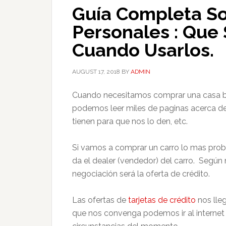
Guía Completa So
Personales : Que
Cuando Usarlos.
AUGUST 17, 2018
BY
ADMIN
Cuando necesitamos comprar una casa
podemos leer miles de paginas acerca de
tienen para que nos lo den, etc.
Si vamos a comprar un carro lo mas prob
da el dealer (vendedor) del carro. Según
negociación será la oferta de crédito.
Las ofertas de
tarjetas de crédito
nos lle
que nos convenga podemos ir al internet