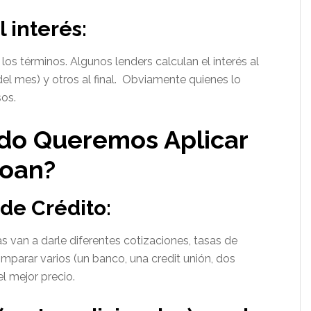
 interés:
os términos. Algunos lenders calculan el interés al
o del mes) y otros al final. Obviamente quienes lo
sos.
do Queremos Aplicar
Loan?
de Crédito:
s van a darle diferentes cotizaciones, tasas de
mparar varios (un banco, una credit unión, dos
el mejor precio.