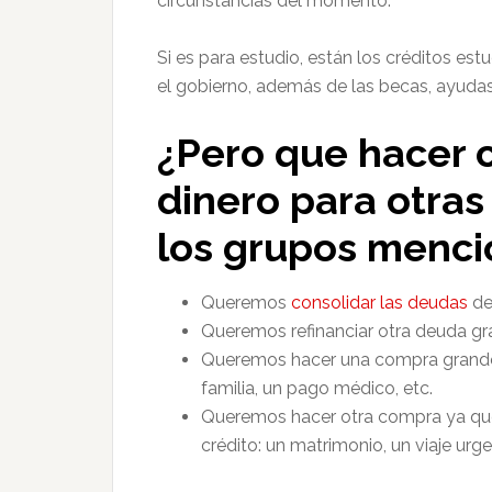
circunstancias del momento.
Si es para estudio, están los créditos es
el gobierno, además de las becas, ayudas,
¿Pero que hacer
dinero para otras
los grupos menc
Queremos
consolidar las deudas
de
Queremos refinanciar otra deuda g
Queremos hacer una compra grande q
familia, un pago médico, etc.
Queremos hacer otra compra ya que 
crédito: un matrimonio, un viaje urge