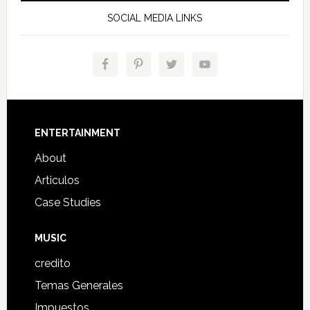
SOCIAL MEDIA LINKS
Footer
ENTERTAINMENT
About
Articulos
Case Studies
MUSIC
credito
Temas Generales
Impuestos