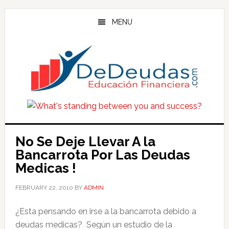
Skip
Skip
Skip
to
to
to
MENU
main
primary
footer
content
sidebar
No Se Deje Llevar A la
Bancarrota Por Las Deudas
Medicas !
FEBRUARY 22, 2010
BY
ADMIN
¿Esta pensando en irse a la bancarrota debido a
deudas medicas? Según un estudio de la