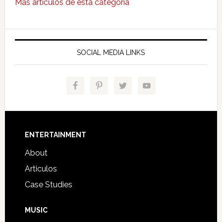
Mas articulos de esta categoria
SOCIAL MEDIA LINKS
Footer
ENTERTAINMENT
About
Articulos
Case Studies
MUSIC