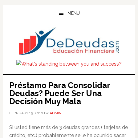
Skip
Skip
Skip
to
to
to
MENU
main
primary
footer
content
sidebar
Préstamo Para Consolidar
Deudas? Puede Ser Una
Decisión Muy Mala
FEBRUARY 15, 2010
BY
ADMIN
Si usted tiene más de 3 deudas grandes ( tarjetas de
crédito, etc.) probablemente se le ha ocurrido sacar