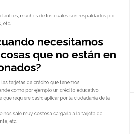
tudiantiles, muchos de los cuales son respaldados por
 etc.
 cuando necesitamos
 cosas que no están en
ionados?
 las tarjetas de crédito que tenemos
rande como por ejemplo un crédito educativo
ue requiere cash: aplicar por la ciudadanía de la
nos sale muy costosa cargarla a la tarjeta de
nte, etc.