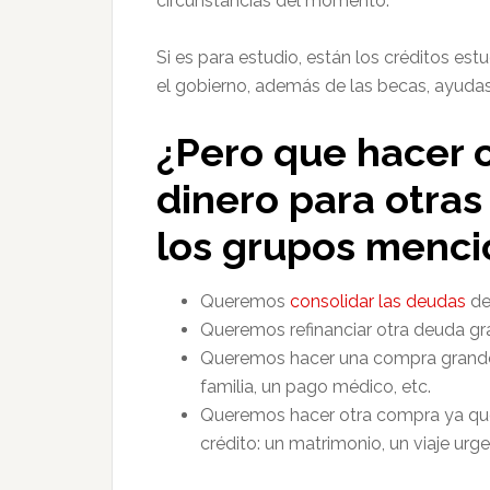
circunstancias del momento.
Si es para estudio, están los créditos es
el gobierno, además de las becas, ayudas,
¿Pero que hacer
dinero para otras
los grupos menc
Queremos
consolidar las deudas
de
Queremos refinanciar otra deuda g
Queremos hacer una compra grande q
familia, un pago médico, etc.
Queremos hacer otra compra ya que 
crédito: un matrimonio, un viaje urge