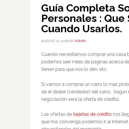
Guía Completa So
Personales : Que
Cuando Usarlos.
AUGUST 17, 2018
BY
ADMIN
Cuando necesitamos comprar una casa
podemos leer miles de paginas acerca de
tienen para que nos lo den, etc.
Si vamos a comprar un carro lo mas prob
da el dealer (vendedor) del carro. Según
negociación será la oferta de crédito.
Las ofertas de
tarjetas de crédito
nos lle
que nos convenga podemos ir al internet