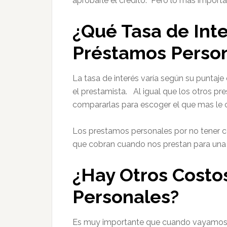
aprobarle el crédito. Pero lo más importan
¿Qué Tasa de Int
Préstamos Perso
La tasa de interés varía según su puntaj
el prestamista. Al igual que los otros pr
compararlas para escoger el que mas le 
Los prestamos personales por no tener col
que cobran cuando nos prestan para una c
¿Hay Otros Costo
Personales?
Es muy importante que cuando vayamos 