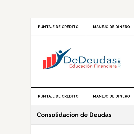
Skip
Skip
Skip
Skip
to
to
to
to
primary
main
primary
footer
navigation
content
sidebar
PUNTAJE DE CREDITO
MANEJO DE DINERO
PUNTAJE DE CREDITO
MANEJO DE DINERO
Consolidacion de Deudas