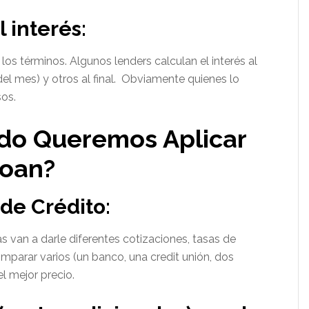
 interés:
os términos. Algunos lenders calculan el interés al
o del mes) y otros al final. Obviamente quienes lo
sos.
do Queremos Aplicar
Loan?
de Crédito:
s van a darle diferentes cotizaciones, tasas de
mparar varios (un banco, una credit unión, dos
el mejor precio.