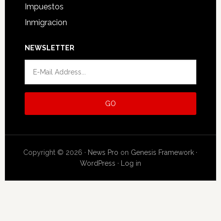
Impuestos
Inmigracion
NEWSLETTER
Copyright © 2026 ·
News Pro
on
Genesis Framework
·
WordPress
·
Log in