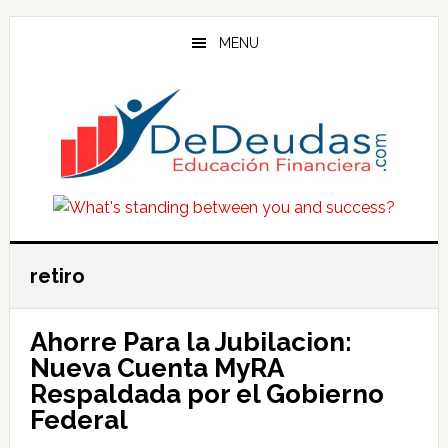
Skip
Skip
Skip
to
to
to
MENU
main
primary
footer
content
sidebar
retiro
Ahorre Para la Jubilacion:
Nueva Cuenta MyRA
Respaldada por el Gobierno
Federal