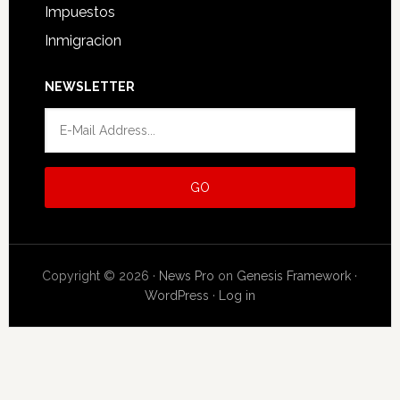
Impuestos
Inmigracion
NEWSLETTER
Copyright © 2026 ·
News Pro
on
Genesis Framework
·
WordPress
·
Log in