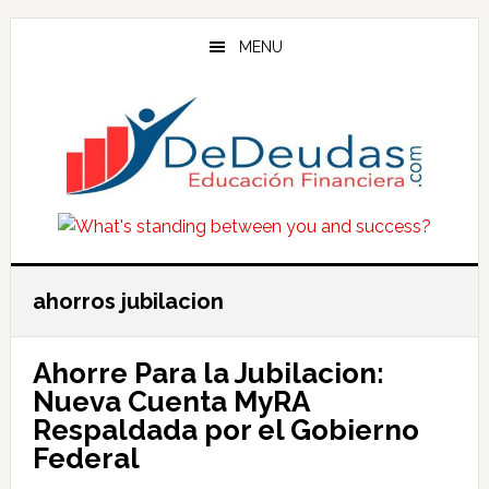
Skip
Skip
Skip
to
to
to
MENU
main
primary
footer
content
sidebar
ahorros jubilacion
Ahorre Para la Jubilacion:
Nueva Cuenta MyRA
Respaldada por el Gobierno
Federal