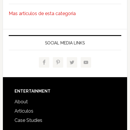
Mas articulos de esta categoria
SOCIAL MEDIA LINKS
Footer
ENTERTAINMENT
About
Articulos
Case Studies