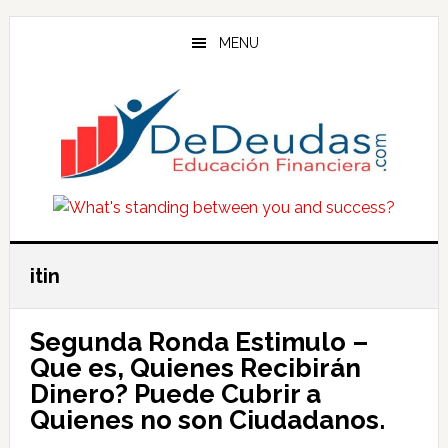
Skip
Skip
Skip
to
to
to
MENU
main
primary
footer
content
sidebar
itin
Segunda Ronda Estimulo –
Que es, Quienes Recibirán
Dinero? Puede Cubrir a
Quienes no son Ciudadanos.