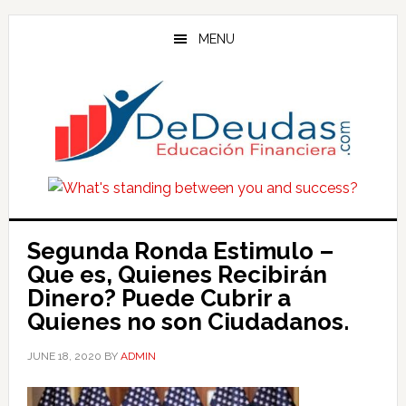
Skip
Skip
Skip
to
to
to
MENU
main
primary
footer
content
sidebar
Segunda Ronda Estimulo –
Que es, Quienes Recibirán
Dinero? Puede Cubrir a
Quienes no son Ciudadanos.
JUNE 18, 2020
BY
ADMIN