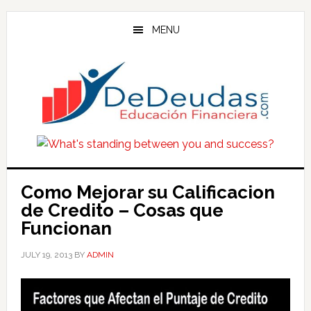
Skip
Skip
Skip
to
to
to
MENU
main
primary
footer
content
sidebar
Como Mejorar su Calificacion
de Credito – Cosas que
Funcionan
JULY 19, 2013
BY
ADMIN