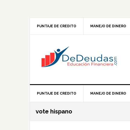
Skip
Skip
Skip
Skip
to
to
to
to
primary
main
primary
footer
navigation
content
sidebar
PUNTAJE DE CREDITO
MANEJO DE DINERO
PUNTAJE DE CREDITO
MANEJO DE DINERO
vote hispano