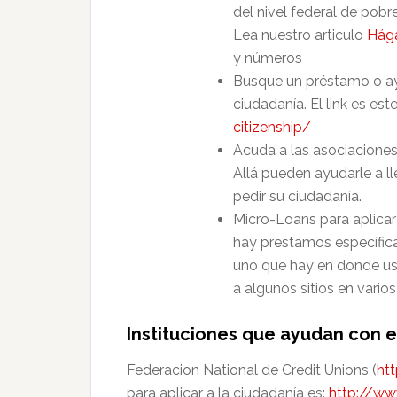
del nivel federal de pobr
Lea nuestro articulo
Hága
y números
Busque un préstamo o ay
ciudadanía. El link es est
citizenship/
Acuda a las asociaciones
Allá pueden ayudarle a l
pedir su ciudadanía.
Micro-Loans para aplicar 
hay prestamos específic
uno que hay en donde uste
a algunos sitios en vario
Instituciones que ayudan con 
Federacion National de Credit Unions (
ht
para aplicar a la ciudadanía es:
http://ww