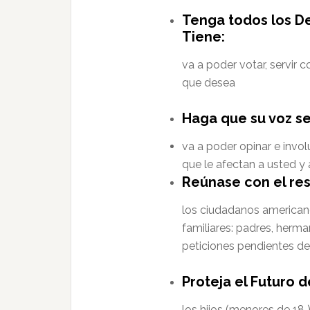
Tenga todos los D
Tiene:
va a poder votar, servir c
que desea
Haga que su voz s
va a poder opinar e invo
que le afectan a usted y 
Reúnase con el rest
los ciudadanos americano
familiares: padres, herm
peticiones pendientes de
Proteja el Futuro d
los hijos (menores de 18 