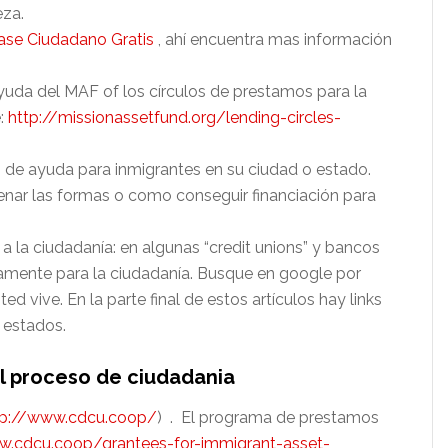
eza.
se Ciudadano Gratis
, ahí encuentra mas información
uda del MAF of los círculos de prestamos para la
e:
http://missionassetfund.org/lending-circles-
 de ayuda para inmigrantes en su ciudad o estado.
lenar las formas o como conseguir financiación para
a la ciudadanía: en algunas “credit unions” y bancos
amente para la ciudadanía. Busque en google por
d vive. En la parte final de estos artículos hay links
s estados.
el proceso de ciudadania
tp://www.cdcu.coop/
) . El programa de prestamos
w.cdcu.coop/grantees-for-immigrant-asset-