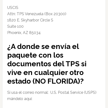
USCIS
Attn: TPS Venezuela (Box 20300)
1820 E. Skyharbor Circle S
Suite 100
Phoenix, AZ 85034
¿A donde se envía el
paquete con los
documentos del TPS si
vive en cualquier otro
estado (NO FLORIDA)?
Si usa el correo normal: U.S. Postal Service (USPS)
mándelo aquí: