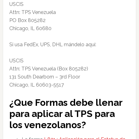
USCIS
Attn: TPS Venezuela
PO Box 805282
Chicago, IL 60680
Si usa FedEx, UPS, DHL mándelo aquí:
USCIS
Attn: TPS Venezuela (Box 805282)
131 South Dearborn – 3rd Floor
Chicago, IL 60603-5517
¿Que Formas debe llenar
para aplicar al TPS para
los venezolanos?