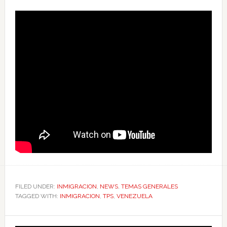
FILED UNDER:
INMIGRACION
,
NEWS
,
TEMAS GENERALES
TAGGED WITH:
INMIGRACION
,
TPS
,
VENEZUELA
Primary