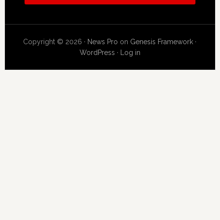
Copyright © 2026 ·
News Pro
on
Genesis Framework
·
WordPress
·
Log in