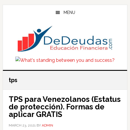
Skip
Skip
Skip
to
to
to
MENU
main
primary
footer
content
sidebar
tps
TPS para Venezolanos (Estatus
de protección). Formas de
aplicar GRATIS
MARCH 23, 2021
BY
ADMIN