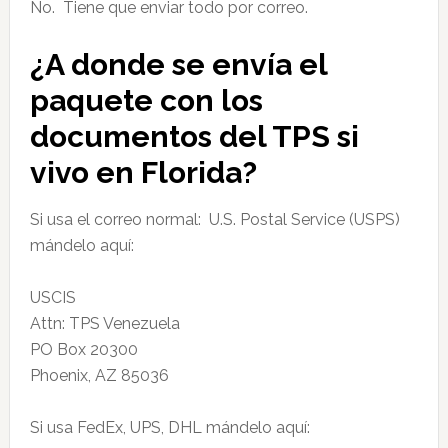
No. Tiene que enviar todo por correo.
¿A donde se envía el
paquete con los
documentos del TPS si
vivo en Florida?
Si usa el correo normal: U.S. Postal Service (USPS)
mándelo aquí:
USCIS
Attn: TPS Venezuela
PO Box 20300
Phoenix, AZ 85036
Si usa FedEx, UPS, DHL mándelo aquí: