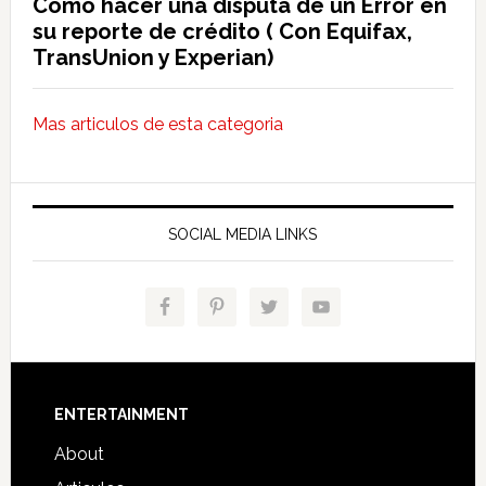
Como hacer una disputa de un Error en
su reporte de crédito ( Con Equifax,
TransUnion y Experian)
Mas articulos de esta categoria
SOCIAL MEDIA LINKS
Footer
ENTERTAINMENT
About