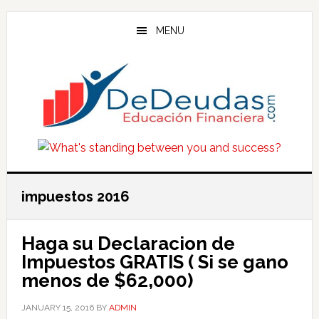
Skip
Skip
Skip
to
to
to
MENU
main
primary
footer
content
sidebar
impuestos 2016
Haga su Declaracion de
Impuestos GRATIS ( Si se gano
menos de $62,000)
JANUARY 15, 2016
BY
ADMIN