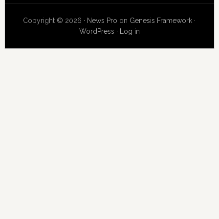
Copyright © 2026 ·
News Pro
on
Genesis Framework
·
WordPress
·
Log in