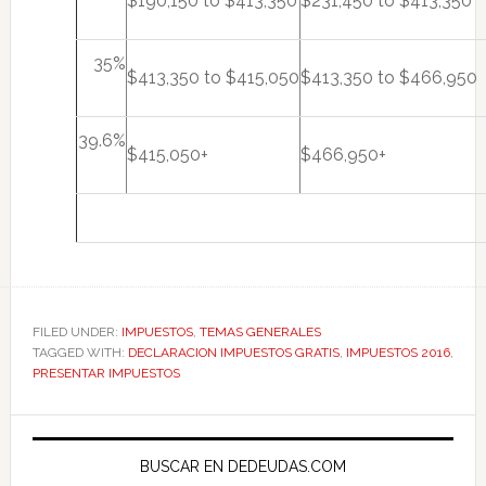
$190,150 to $413,350
$231,450 to $413,350
35%
$413,350 to $415,050
$413,350 to $466,950
39.6%
$415,050+
$466,950+
FILED UNDER:
IMPUESTOS
,
TEMAS GENERALES
TAGGED WITH:
DECLARACION IMPUESTOS GRATIS
,
IMPUESTOS 2016
,
PRESENTAR IMPUESTOS
Primary
Sidebar
BUSCAR EN DEDEUDAS.COM