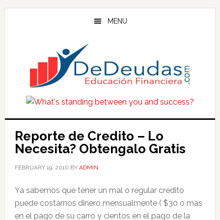
Skip
Skip
Skip
to
to
to
MENU
main
primary
footer
content
sidebar
Reporte de Credito – Lo
Necesita? Obtengalo Gratis
FEBRUARY 19, 2010
BY
ADMIN
Ya sabemos que tener un mal o regular credito
puede costarnos dinero mensualmente ( $30 o mas
en el pago de su carro y cientos en el pago de la