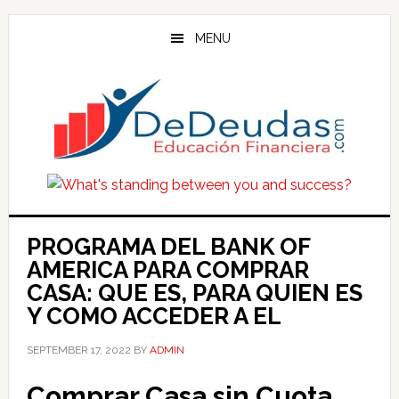
Skip
Skip
Skip
to
to
to
MENU
main
primary
footer
content
sidebar
PROGRAMA DEL BANK OF
AMERICA PARA COMPRAR
CASA: QUE ES, PARA QUIEN ES
Y COMO ACCEDER A EL
SEPTEMBER 17, 2022
BY
ADMIN
Comprar Casa sin Cuota