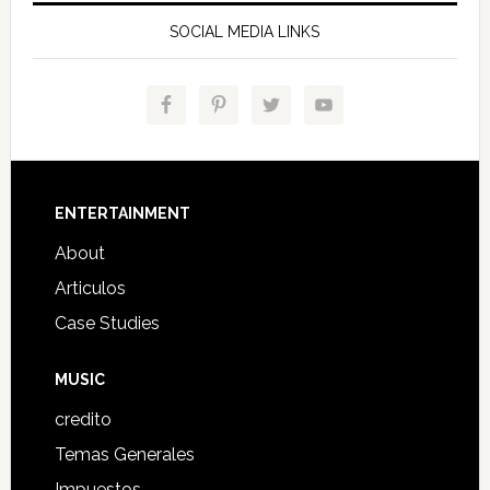
SOCIAL MEDIA LINKS
Footer
ENTERTAINMENT
About
Articulos
Case Studies
MUSIC
credito
Temas Generales
Impuestos