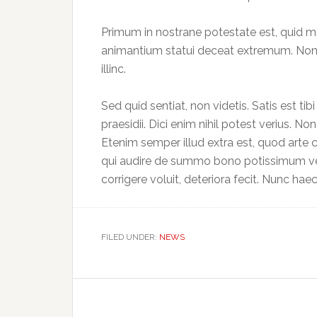
Primum in nostrane potestate est, quid 
animantium statui deceat extremum. Non e
illinc.
Sed quid sentiat, non videtis. Satis est tibi 
praesidii. Dici enim nihil potest verius.
Etenim semper illud extra est, quod arte c
qui audire de summo bono potissimum velit
corrigere voluit, deteriora fecit. Nunc ha
FILED UNDER:
NEWS