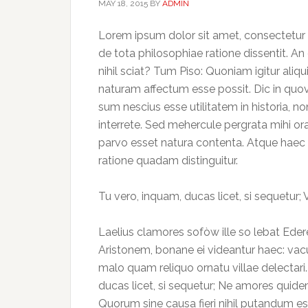
MAY 18, 2015
BY
ADMIN
Lorem ipsum dolor sit amet, consectetur 
de tota philosophiae ratione dissentit. A
nihil sciat? Tum Piso: Quoniam igitur al
naturam affectum esse possit. Dic in quo
sum nescius esse utilitatem in historia,
interrete. Sed mehercule pergrata mihi orat
parvo esset natura contenta. Atque haec
ratione quadam distinguitur.
Tu vero, inquam, ducas licet, si sequetur;
Laelius clamores sofòw ille so lebat Ede
Aristonem, bonane ei videantur haec: vacuit
malo quam reliquo ornatu villae delectar
ducas licet, si sequetur; Ne amores quide
Quorum sine causa fieri nihil putandum es