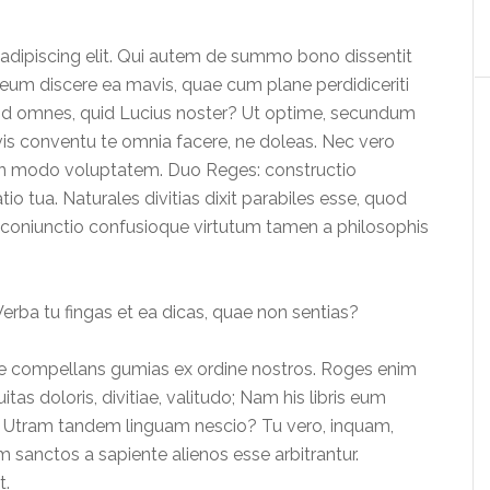
adipiscing elit. Qui autem de summo bono dissentit
n eum discere ea mavis, quae cum plane perdidiceriti
iquid omnes, quid Lucius noster? Ut optime, secundum
vis conventu te omnia facere, ne doleas. Nec vero
 non modo voluptatem. Duo Reges: constructio
io tua. Naturales divitias dixit parabiles esse, quod
 coniunctio confusioque virtutum tamen a philosophis
 Verba tu fingas et ea dicas, quae non sentias?
re compellans gumias ex ordine nostros. Roges enim
as doloris, divitiae, valitudo; Nam his libris eum
i. Utram tandem linguam nescio? Tu vero, inquam,
m sanctos a sapiente alienos esse arbitrantur.
t.