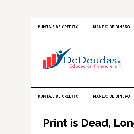
Skip
Skip
Skip
Skip
to
to
to
to
primary
main
primary
footer
navigation
content
sidebar
PUNTAJE DE CREDITO
MANEJO DE DINERO
PUNTAJE DE CREDITO
MANEJO DE DINERO
Print is Dead, Lon