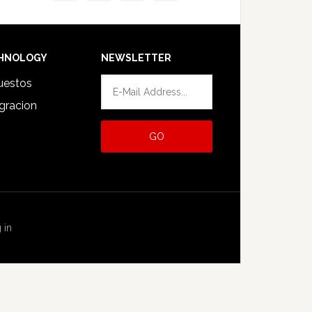
HNOLOGY
NEWSLETTER
uestos
gracion
 in