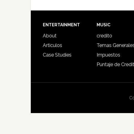
Footer
ENTERTAINMENT
MUSIC
About
credito
Articulos
Temas Generale
Case Studies
Impuestos
Puntaje de Credi
Co