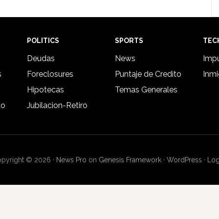
POLITICS
SPORTS
TEC
Deudas
News
Imp
s
Foreclosures
Puntaje de Credito
Inmi
Hipotecas
Temas Generales
to
Jubilacion-Retiro
pyright © 2026 ·
News Pro
on
Genesis Framework
·
WordPress
·
Log