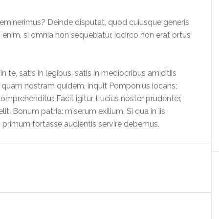
meminerimus? Deinde disputat, quod cuiusque generis
nim, si omnia non sequebatur, idcirco non erat ortus
in te, satis in legibus, satis in mediocribus amicitiis
 Non quam nostram quidem, inquit Pomponius iocans;
omprehenditur. Facit igitur Lucius noster prudenter,
; Bonum patria: miserum exilium. Si qua in iis
ec primum fortasse audientis servire debemus.