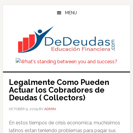
Skip
Skip
Skip
to
to
to
MENU
main
primary
footer
content
sidebar
Legalmente Como Pueden
Actuar los Cobradores de
Deudas ( Collectors)
OCTOBER 9, 2009
BY
ADMIN
En estos tiempos de crisis economica, muchisimos
latinos estan teniendo problemas para pagar sus