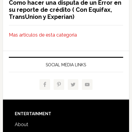
Como hacer una disputa de un Error en
su reporte de crédito ( Con Equifax,
TransUnion y Experian)
Mas articulos de esta categoria
SOCIAL MEDIA LINKS
Footer
ENTERTAINMENT
About