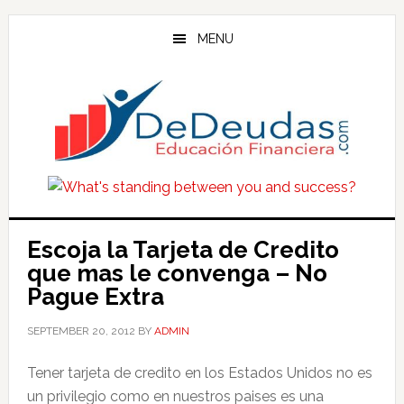
Skip
Skip
Skip
to
to
to
MENU
main
primary
footer
content
sidebar
Escoja la Tarjeta de Credito
que mas le convenga – No
Pague Extra
SEPTEMBER 20, 2012
BY
ADMIN
Tener tarjeta de credito en los Estados Unidos no es
un privilegio como en nuestros paises es una