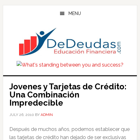
Skip
Skip
Skip
to
to
to
MENU
main
primary
footer
content
sidebar
Jovenes y Tarjetas de Crédito:
Una Combinación
Impredecible
JULY 26, 2010
BY
ADMIN
Después de muchos años, podemos establecer que
las tarjetas de crédito han dejado de ser exclusivas