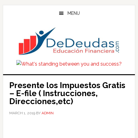
Skip
Skip
Skip
to
to
to
MENU
main
primary
footer
content
sidebar
Presente los Impuestos Gratis
– E-file ( Instrucciones,
Direcciones,etc)
MARCH 1, 2019
BY
ADMIN